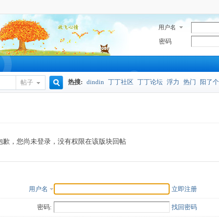
用户名
密码
热搜:
dindin
丁丁社区
丁丁论坛
浮力
热门
阳了个
帖子
搜
奥密克戎
索
抱歉，您尚未登录，没有权限在该版块回帖
用户名
立即注册
密码:
找回密码