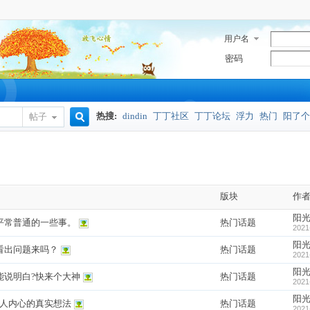
用户名
密码
热搜:
dindin
丁丁社区
丁丁论坛
浮力
热门
阳了个
帖子
搜
奥密克戎
索
版块
作
阳
平常普通的一些事。
热门话题
2021
阳
看出问题来吗？
热门话题
2021
阳
能说明白?快来个大神
热门话题
2021
阳
和人内心的真实想法
热门话题
2021