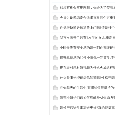
如果有机会实现理想，你会为了梦想
丁
今日讨论谈恋爱合适跟喜欢哪个更重要这
你觉得快递必须送货上门吗?还是打个
我再次离开了只有4岁半的女儿,重新
小时候没有安全感的那一刻你都还记
提升幸福感的30件小事你一定要学,
购
现在农村题材短视频为什么火成这样呀
什么是阳光抑郁症你知道吗?性格开
在你每天的生活中,有哪些值得坚持的
漂亮小姐姐们该如何缓解身材焦虑,年轻
延长产假这件事对谁更好?真的能提高
论