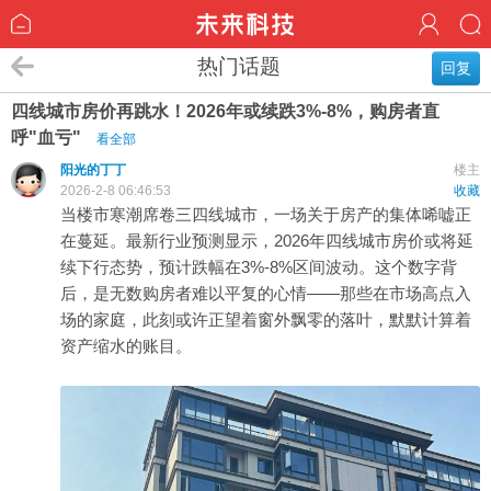
热门话题
回复
四线城市房价再跳水！2026年或续跌3%-8%，购房者直
呼"血亏"
看全部
阳光的丁丁
楼主
2026-2-8 06:46:53
收藏
当楼市寒潮席卷三四线城市，一场关于房产的集体唏嘘正
在蔓延。最新行业预测显示，2026年四线城市房价或将延
续下行态势，预计跌幅在3%-8%区间波动。这个数字背
后，是无数购房者难以平复的心情——那些在市场高点入
场的家庭，此刻或许正望着窗外飘零的落叶，默默计算着
资产缩水的账目。