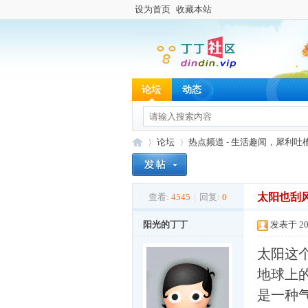
设为首页
收藏本站
论坛
动态
论坛
热点频道 - 生活趣闻，犀利吐
太阳也刮
查看:
4545
|
回复:
0
丁
»
›
阳光的丁丁
发表于 202
太阳这
地球上
是一种