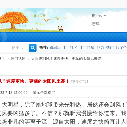
用户名
密码
热搜:
dindin
丁丁社区
丁丁论坛
浮力
热门
阳了个
帖子
搜
槽！
热门话题
太阳也刮风？速度更快、更猛的太阳风来袭！ ...
奥密克戎
索
风？速度更快、更猛的太阳风来袭！
[复制链接]
›
›
3-7-13 15:00:02
|
显示全部楼层
个大明星，除了给地球带来光和热，居然还会刮风！
的风要凶猛多了。不信？那就听我慢慢给你道来。我
气势非凡的等离子流，源自太阳，速度之快简直让人