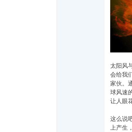
坛
太阳风
会给我
家伙。通
球风速
让人眼
-
这么说
上产生