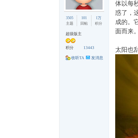
体以每秒
惑了，
丁
3505
101
1万
成的。
主题
回帖
积分
面而来
超级版主
积分
13443
太阳也
收听TA
发消息
购
论