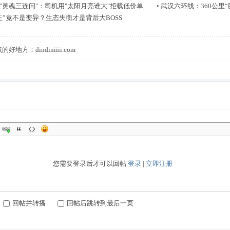
"灵魂三连问"：司机用"太阳月亮谁大"拒载低价单
•
武汉六环线：360公里“
王”竟不是变异？生态失衡才是背后大BOSS
点的好地方：
dindiniiii.com
您需要登录后才可以回帖
登录
|
立即注册
回帖并转播
回帖后跳转到最后一页