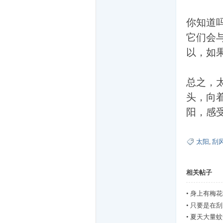
你知道
它们会
以，如
网
总之，
头，向
阳，感
太阳
,
刮
相关帖子
友
•
身上有梅花
•
只要是在刮
•
夏天大量蚊