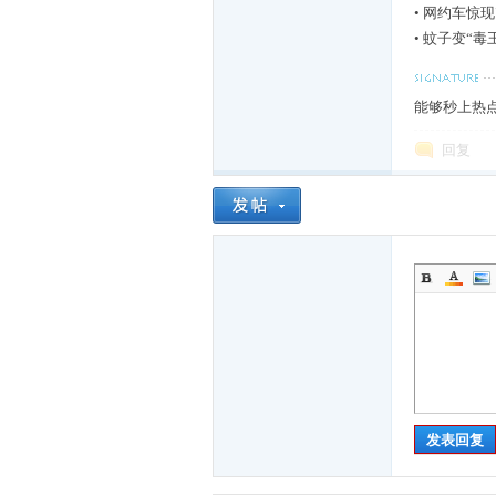
•
网约车惊现
•
蚊子变“毒
能够秒上热
们
回复
大
发表回复