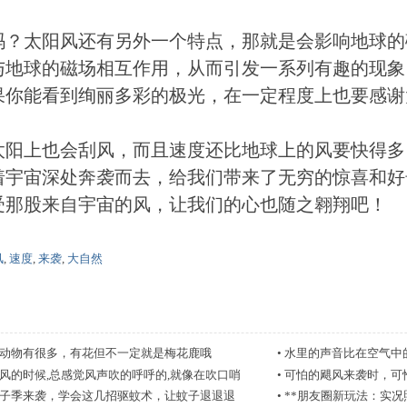
吗？太阳风还有另外一个特点，那就是会影响地球的
与地球的磁场相互作用，从而引发一系列有趣的现象
果你能看到绚丽多彩的极光，在一定程度上也要感谢
太阳上也会刮风，而且速度还比地球上的风要快得多
着宇宙深处奔袭而去，给我们带来了无穷的惊喜和好
受那股来自宇宙的风，让我们的心也随之翱翔吧！
风
,
速度
,
来袭
,
大自然
动物有很多，有花但不一定就是梅花鹿哦
•
水里的声音比在空气中
风的时候,总感觉风声吹的呼呼的,就像在吹口哨
•
可怕的飓风来袭时，可
子季来袭，学会这几招驱蚊术，让蚊子退退退
•
**朋友圈新玩法：实